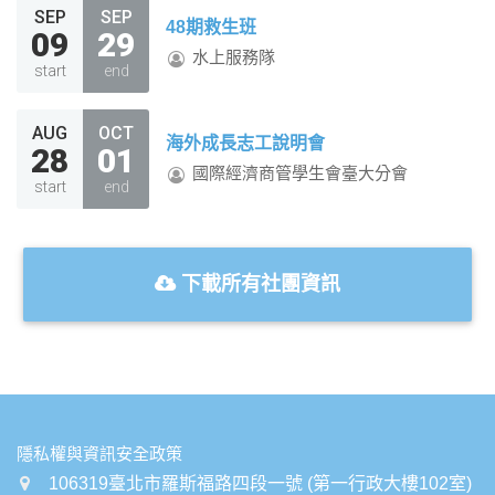
SEP
SEP
48期救生班
09
29
水上服務隊
start
end
AUG
OCT
海外成長志工說明會
28
01
國際經濟商管學生會臺大分會
start
end
下載所有社團資訊
:::
隱私權與資訊安全政策
106319臺北市羅斯福路四段一號 (第一行政大樓102室)